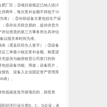
合肥厂区；③项目按规定已纳入统计
持两年，每次奖补金额不得低于10
额为准）；⑤补助设备主要包括生产设
）；⑥存在关联交易的，提供供货方
产评估资质的第三方事务所出具评估
设备以报关单时间为准。
细表（需县区经办人签字）；③设备
凭证三单最小核定奖补金额。购置进
补充提供与融资租赁公司签订的协
要包括设备功能、用途；设备照片，
收报告、设备入企业固定资产管理库
06表）。
绿色低碳改造升级项目的，按投资
民经济行业分类B、C、D企业；未