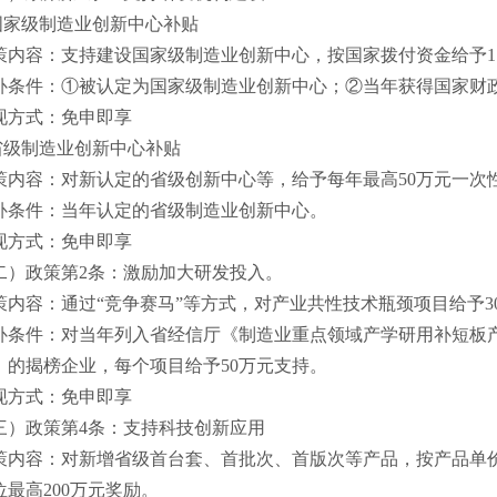
.国家级制造业创新中心补贴
策内容：支持建设国家级制造业创新中心，按国家拨付资金给予
补条件：
①被认定为国家级制造业创新中心；②当年获得国家财
现方式：免申即享
.省级制造业创新中心补贴
策内容：对新认定的省级创新中心等，给予每年最高
50万元一次
补条件：当年认定的省级制造业创新中心。
现方式：免申即享
二）政策第
2条：激励加大研发投入。
策内容：通过
“竞争赛马”等方式，对产业共性技术瓶颈项目给予30
补条件：对当年列入省经信厅《制造业重点领域产学研用补短板
》的揭榜企业，每个项目给予
50万元支持。
现方式：免申即享
三）政策第
4条：支持科技创新应用
策内容：对新增省级首台套、首批次、首版次等产品，按产品单
位最高
200万元奖励。