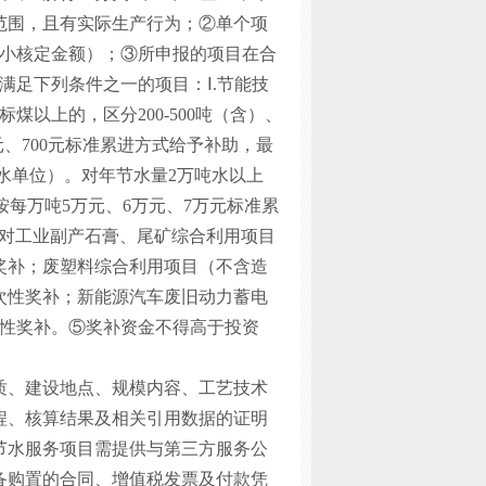
范围，且有实际生产行为；②单个项
最小核定金额）；③所申报的项目在合
满足下列条件之一的项目：Ⅰ.节能技
煤以上的，区分200-500吨（含）、
00元、700元标准累进方式给予补助，最
用水单位）。对年节水量2万吨水以上
别按每万吨5万元、6万元、7万元标准累
。对工业副产石膏、尾矿综合利用项目
性奖补；废塑料综合利用项目（不含造
元一次性奖补；新能源汽车废旧动力蓄电
元一次性奖补。⑤奖补资金不得高于投资
质、建设地点、规模内容、工艺技术
程、核算结果及相关引用数据的证明
节水服务项目需提供与第三方服务公
备购置的合同、增值税发票及付款凭