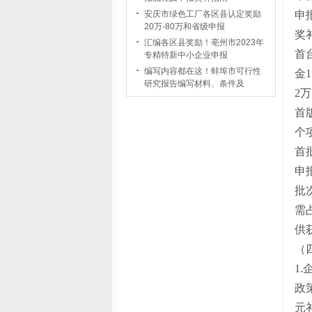
申
安庆市绿色工厂各区县认定奖励
20万-80万和省级申报
奖
汇编各区县奖励！亳州市2023年
首
专精特新中小企业申报
编写内容都在这！蚌埠市可行性
金
研究报告编写材料、条件及
2
首
个
首
申
批
需
供
（
1
政
元