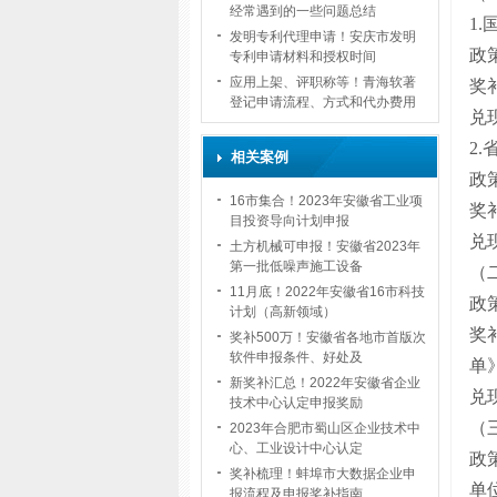
经常遇到的一些问题总结
1
发明专利代理申请！安庆市发明
政
专利申请材料和授权时间
应用上架、评职称等！青海软著
奖
登记申请流程、方式和代办费用
兑
2
相关案例
政
16市集合！2023年安徽省工业项
奖
目投资导向计划申报
兑
土方机械可申报！安徽省2023年
第一批低噪声施工设备
（
11月底！2022年安徽省16市科技
政
计划（高新领域）
奖
奖补500万！安徽省各地市首版次
软件申报条件、好处及
单
新奖补汇总！2022年安徽省企业
兑
技术中心认定申报奖励
（
2023年合肥市蜀山区企业技术中
心、工业设计中心认定
政
奖补梳理！蚌埠市大数据企业申
单
报流程及申报奖补指南