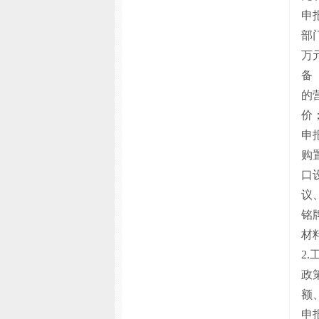
申
部
万
备
的
价
申
购
口
议
铭
材
2
政
额
申