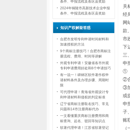
条件、申报流程及各区县奖励
关
2024年铜陵市高新技术企业申报
条件、申报流程及各区县奖励
经
网
知识产权解疑答惑
款
市
合肥市发明专利申请时间材料和
加速授权的方法
下
9个商标注册技巧！合肥市商标注
三
册流程、费用、时间等讲解
申
外观专利申请！安徽省各市外观
专利申请费用好处和8个申请技巧
①
有一说一！碑林区软件著作权申
②
请材料条件及办理步骤、周期时
限
③
可代理申请！青海省外观设计专
或
利申请材料和侵权的判定标准
申
辽宁省商标注册取名技巧、常见
问题和14市注册商标代办
子
一文看懂重庆商标注册费用和商
账
标查询、起名、驳回等知识点
（
软著代理申请！江苏省软著登记