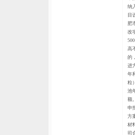
纳
目
肥
改
5
高
的
进
年
粒
池
额
申
方
材
司