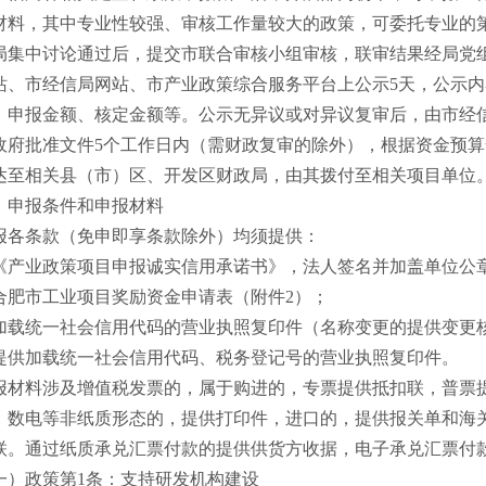
材料，其中专业性较强、审核工作量较大的政策，可委托专业的
局集中讨论通过后，提交市联合审核小组审核，联审结果经局党组
站、市经信局网站、市产业政策综合服务平台上公示5天，公示
、申报金额、核定金额等。公示无异议或对异议复审后，由市经
政府批准文件5个工作日内（需财政复审的除外），根据资金预
达至相关县（市）区、开发区财政局，由其拨付至相关项目单位
、申报条件和申报材料
报各条款（免申即享条款除外）均须提供：
《产业政策项目申报诚实信用承诺书》，法人签名并加盖单位公
合肥市工业项目奖励资金申请表（附件2）；
加载统一社会信用代码的营业执照复印件（名称变更的提供变更
提供加载统一社会信用代码、税务登记号的营业执照复印件。
报材料涉及增值税发票的，属于购进的，专票提供抵扣联，普票
、数电等非纸质形态的，提供打印件，进口的，提供报关单和海
联。通过纸质承兑汇票付款的提供供货方收据，电子承兑汇票付
一）政策第
1条：支持研发机构建设