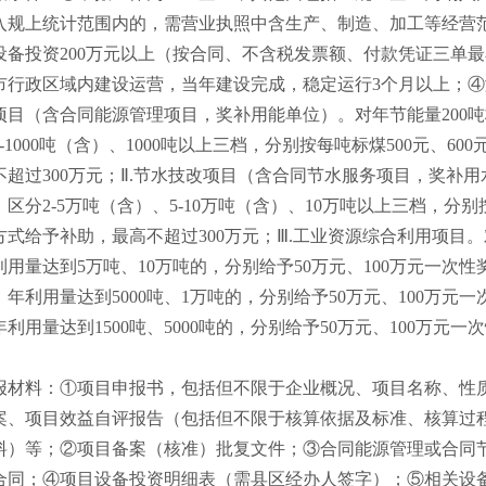
入规上统计范围内的，需营业执照中含生产、制造、加工等经营
设备投资200万元以上（按合同、不含税发票额、付款凭证三单
市行政区域内建设运营，当年建设完成，稳定运行3个月以上；④
项目（含合同能源管理项目，奖补用能单位）。对年节能量200吨标
00-1000吨（含）、1000吨以上三档，分别按每吨标煤500元、6
不超过300万元；Ⅱ.节水技改项目（含合同节水服务项目，奖补
，区分2-5万吨（含）、5-10万吨（含）、10万吨以上三档，分
方式给予补助，最高不超过300万元；Ⅲ.工业资源综合利用项目
利用量达到5万吨、10万吨的，分别给予50万元、100万元一次
）年利用量达到5000吨、1万吨的，分别给予50万元、100万
年利用量达到1500吨、5000吨的，分别给予50万元、100万
。
报材料：
①项目申报书，包括但不限于企业概况、项目名称、性
案、项目效益自评报告（包括但不限于核算依据及标准、核算过
料）等；②项目备案（核准）批复文件；③合同能源管理或合同
合同；④项目设备投资明细表（需县区经办人签字）；⑤相关设