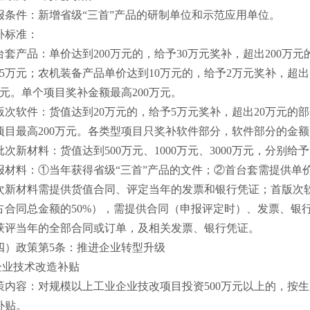
报条件：新增省级
“三首”产品的研制单位和示范应用单位。
补标准：
台套产品：单价达到
200万元的，给予30万元奖补，超出200万
15万元；农机装备产品单价达到10万元的，给予2万元奖补，超出
万元。单个项目奖补金额最高200万元。
版次软件：货值达到
20万元的，给予5万元奖补，超出20万元的
项目最高200万元。各类型项目只奖补软件部分，软件部分的金额
批次新材料：货值达到
500万元、1000万元、3000万元，分别给
报材料：
①当年获得省级“三首”产品的文件；②首台套需提供单
次新材料需提供货值合同、评定当年的发票和银行凭证；首版次
占合同总金额的50%），需提供合同（申报评定时）、发票、银
获评当年的全部合同或订单，及相关发票、银行凭证。
四）政策第
5条：推进企业转型升级
.企业技术改造补贴
策内容：对规模以上工业企业技改项目投资
500万元以上的，按生
补贴。