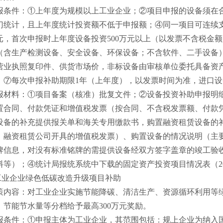
报条件：
①上年度为规模以上工业企业；②项目申报的设备须在
门统计，且上年度统计投资额不低于申报额；④同一项目可连续支
元，首次申报时上年度设备投资500万元以上（以发票不含税金
（含生产检测设备、安全设备、环保设备；不含软件、二手设备
营业执照复印件、供货市场价，非标设备由审核单位委托具备资
；⑦每次申报补助期限1年（上年度），以发票时间为准，进口
报材料：
①项目备案（核准）批复文件；②设备投资补助申报明
置合同、付款凭证和增值税发票（按合同、不含税发票额、付款
设备的补充提供报关单和海关专用缴款书，购置融资租赁设备的
、融资租赁公司开具的增值税发票）、购置设备的情况说明（主
牌信息，对没有标准铭牌的需提供设备经双方签字盖章的竣工验
料等）；④统计局报统系统中下载的固定资产投资项目情况表（2
.工业企业绿色低碳改造升级项目补助
策内容：对工业企业实施节能降碳、清洁生产、资源循环利用等
、节能节水量等分档给予最高
300万元奖励。
报条件：
①申报主体为工业企业，其范围包括：规上企业为纳入国