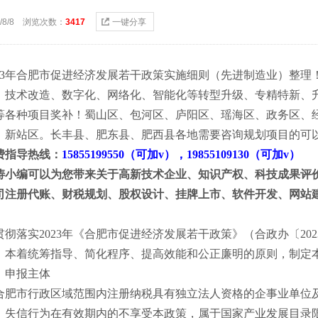
3/8/8 浏览次数：
3417
一键分享
023年合肥市促进经济发展若干政策实施细则（先进制造业）
整理
、技术改造、数字化、网络化、智能化等转型升级、专精特新、
等各种项目奖补！
蜀山区、包河区、庐阳区、瑶海区、政务区、
、新站区。长丰县、肥东县、肥西县各地需要咨询规划项目的可
费指导热线：
15855199550（可加v），19855109130（可加v）
涛小编可以为您带来关于高新技术企业、知识产权、科技成果评
司注册代账、财税规划、股权设计、挂牌上市、软件开发、网站
贯彻落实
2023年《合肥市促进经济发展若干政策》（合政办〔20
，本着统筹指导、简化程序、提高效能和公正廉明的原则，制定
、申报主体
合肥市行政区域范围内注册纳税具有独立法人资格的企事业单位
。失信行为在有效期内的不享受本政策，属于国家产业发展目录