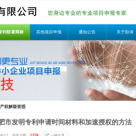
专利软著商标
其他项目申报
通知公告
关于卧涛
产权解疑答惑
肥市发明专利申请时间材料和加速授权的方法
4/6/12 浏览次数：
1776
一键分享