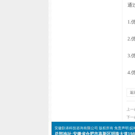
通
1.
2.
3.
4.
返
上一
下一
安徽卧涛科技咨询有限公司
版权所有
免责声明
皖I
总部地址:安徽省合肥市高新区明珠大道198号星梦