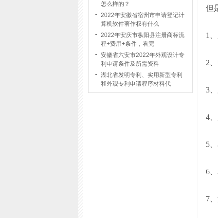
怎么样的？
但
2022年安徽省宿州市申请登记计
算机软件著作权有什么
1
、
2022年安庆市枞阳县注册商标流
程+费用+条件，看完
安徽省六安市2022年外观设计专
2
、
利申请条件及所需资料
湖北省发明专利、实用新型专利
和外观专利申请程序材料代
3
、
4
、
5
、
6
、
7
、