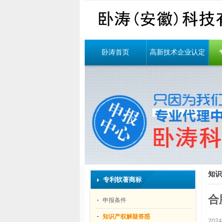
卧涛首页
高新技术企业认定
知识
专利软著商标
合
申报条件
知识产权解疑答惑
202