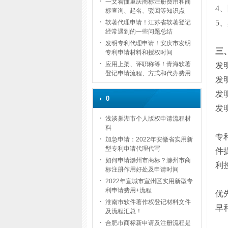
一文看懂重庆商标注册费用和商
4
、
标查询、起名、驳回等知识点
5
、
软著代理申请！江苏省软著登记
经常遇到的一些问题总结
发明专利代理申请！安庆市发明
三
专利申请材料和授权时间
应用上架、评职称等！青海软著
发
登记申请流程、方式和代办费用
发
发
0
发
浅谈巢湖市个人版权申请流程材
料
专
加急申请：2022年安徽省实用新
型专利申请代理代写
件
如何申请滁州市商标？滁州市商
利
标注册作用好处及申请时间
2022年宣城市宣州区实用新型专
利申请费用+流程
优
淮南市软件著作权登记材料文件
早
及流程汇总！
合肥市商标新申请及注册流程是