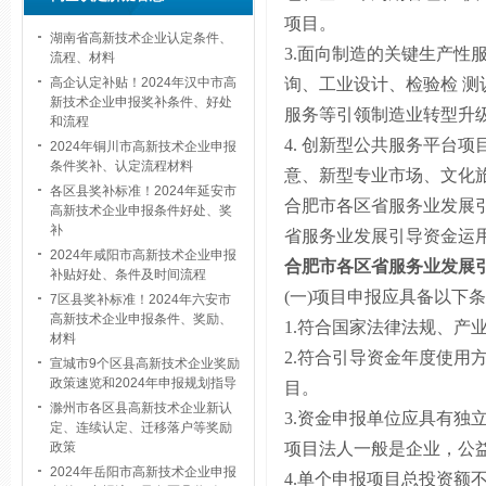
项目。
湖南省高新技术企业认定条件、
3.
面向制造的关键生产性服
流程、材料
询、工业设计、检验检 
高企认定补贴！2024年汉中市高
新技术企业申报奖补条件、好处
服务等引领制造业转型升
和流程
4.
创新型公共服务平台项
2024年铜川市高新技术企业申报
条件奖补、认定流程材料
意、新型专业市场、文化
各区县奖补标准！2024年延安市
合肥市各区
省服务业发展
高新技术企业申报条件好处、奖
补
省服务业发展引导资金运
2024年咸阳市高新技术企业申报
合肥市各区
省服务业发展
补贴好处、条件及时间流程
(
一
)
项目申报应具备以下条
7区县奖补标准！2024年六安市
高新技术企业申报条件、奖励、
1.
符合国家法律法规、产
材料
2.
符合引导资金年度使用
宣城市9个区县高新技术企业奖励
政策速览和2024年申报规划指导
目。
滁州市各区县高新技术企业新认
3.
资金申报单位应具有独立
定、连续认定、迁移落户等奖励
项目法人一般是企业，公
政策
2024年岳阳市高新技术企业申报
4.
单个申报项目总投资额