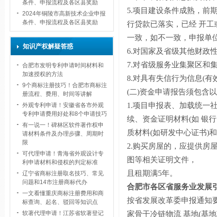
条件、申报流程及各区县奖励
5.
项目建设条件成熟，前期
2024年铜陵市高新技术企业申报
条件、申报流程及各区县奖励
行贷款已落实，已经 开工
一致，如不一致，申报单
知识产权解疑答惑
6.
对国家及省级其他财政
7.
对省级服务业集聚区和
合肥市发明专利申请时间材料和
加速授权的方法
8.
对具有失信行为信息
(
有
9个商标注册技巧！合肥市商标注
(
二
)
资金申请报告须包含以
册流程、费用、时间等讲解
1.
项目申报表、加载统一社
外观专利申请！安徽省各市外观
专利申请费用好处和8个申请技巧
续、资金证明材料
(
如 银
有一说一！碑林区软件著作权申
质材料
(
如研发中心证书
)
和
请材料条件及办理步骤、周期时
限
2.
购买房屋的，应提供房屋
可代理申请！青海省外观设计专
图等相关证明文件，
利申请材料和侵权的判定标准
且租期满
5
年。
辽宁省商标注册取名技巧、常见
问题和14市注册商标代办
合肥市各区
省服务业发展
一文看懂重庆商标注册费用和商
按省发展改革委申报通知
标查询、起名、驳回等知识点
家骨干冷链物流 基地
(
基地
软著代理申请！江苏省软著登记