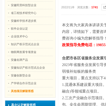
安徽民营科技型企业
2022/11/8 浏览次数：
1741
省工程技术研究中心
安徽科学技术进步奖
本文将为大家具体讲讲关
软件企业认定
内容，详情如下，需要咨
企业技术中心
费咨询小编为您解答指导
知识产权示范试点企业
政策指导免费电话：
1985
物联网发展专项资金
合肥市各区
省服务业发展
安徽名牌产品
2023
年省服务业发展引导
安徽知识产权示范试点企业
弱项补短板的服务类
安徽创新型企业
重大项目，重点支持以下
4
产学研合作示范企业
1.
流通体系建设重大项目。
融合
)
等领域重点项目。
其他项目解疑答惑
2.
三次产业融合示范项目。
包、全生命周期管理、 
高企认定解疑答惑