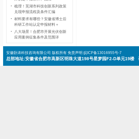
梳理！芜湖市科技创新系列政策
兑现申报流程及条件汇编
材料要求有哪些？安徽省博士后
科研工作站认定申报材料＋
八大场景！合肥市开展光伏创新
应用案例征集条件及范围详
安徽卧涛科技咨询有限公司
版权所有
免责声明
皖ICP备13016955号
-7
总部地址:安徽省合肥市高新区明珠大道198号星梦园F2-D单元19楼 咨询电