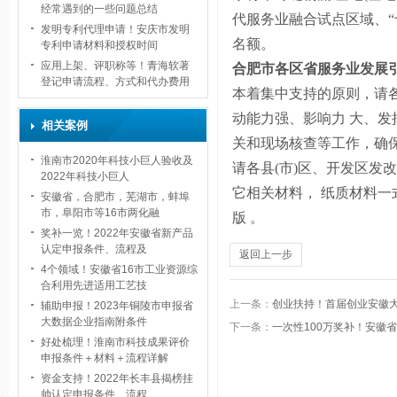
经常遇到的一些问题总结
代服务业融合试点区域、“
发明专利代理申请！安庆市发明
名额。
专利申请材料和授权时间
应用上架、评职称等！青海软著
合肥市各区
省服务业发展
登记申请流程、方式和代办费用
本着集中支持的原则，请
动能力强、影响力 大、发
相关案例
关和现场核查等工作，确
淮南市2020年科技小巨人验收及
请各县
(
市
)
区、开发区发改
2022年科技小巨人
它相关材料， 纸质材料
安徽省，合肥市，芜湖市，蚌埠
市，阜阳市等16市两化融
版
。
奖补一览！2022年安徽省新产品
认定申报条件、流程及
返回上一步
4个领域！安徽省16市工业资源综
合利用先进适用工艺技
上一条：
创业扶持！首届创业安徽
辅助申报！2023年铜陵市申报省
大数据企业指南附条件
下一条：
一次性100万奖补！安徽
好处梳理！淮南市科技成果评价
申报条件＋材料＋流程详解
资金支持！2022年长丰县揭榜挂
帅认定申报条件、流程